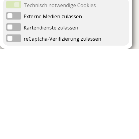
Technisch notwendige Cookies
Externe Medien zulassen
Kartendienste zulassen
reCaptcha-Verifizierung zulassen
Unternehmen
Support
Über uns
Impressum
Häufig gestellte Fragen
AGB und Datenschutz
Verträge hier kündigen