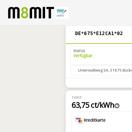
DE*675*E12CA1*02
STATUS
Verfügbar
Unterwallweg 5A, 31675 Bück
TARIF
63,75 ct/kWh
?
Kreditkarte